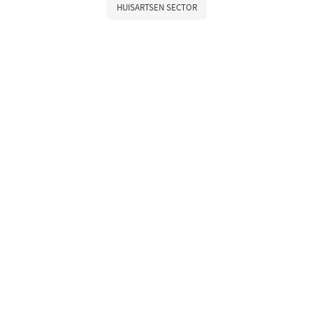
HUISARTSEN SECTOR
LinkedIn
Youtube
Over Nictiz
– Strategie & visie
– Werken bij Nictiz
– Nieuws
– Contact
Populaire onderwerpen
– Informatiestandaarden
– Zibs