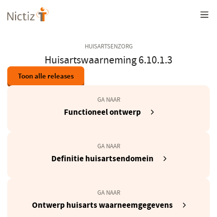
Overslaan
en
naar
de
inhoud
HUISARTSENZORG
gaan
Huisartswaarneming 6.10.1.3
Toon alle releases
GA NAAR
(opent
Functioneel ontwerp
in
een
nieuw
GA NAAR
venster)
Definitie huisartsendomein
GA NAAR
Ontwerp huisarts waarneemgegevens