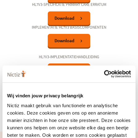
HL7V3-SPECIFICATIE PRIMARY CARE ERRATUM​
Download
IMPLEMENTATIE HL7V3 BASISCOMPONENTEN
Download
HL7V3-IMPLEMENTATIEHANDLEIDING
Download
HWG_XML_MATERIAAL_V61013_20170402
Download
(opent
Wij vinden jouw privacy belangrijk
in
DEFINITIE HUISARTSENDOMEIN
Nictiz maakt gebruik van functionele en analytische
een
cookies. Deze cookies geven ons op een anonieme
nieuw
Download
venster)
manier inzichten in hoe onze site presteert. Deze cookies
kunnen ons helpen om onze website elke dag een beetje
beter te maken. Ook worden er soms cookies geplaatst