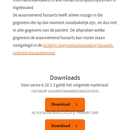
informatiestandaard in alle huisartscomputersystemen is
ingebouwd.
De waarnemend huisarts heeft alleen inzage in die
gegevens die op dat moment noodzakelijk zijn, en dus niet
in alle gegevens van de patiënt. De afspraken welke
gegevens de waarnemend huisarts kan inzien staan
vastgelegd in de
richtlijn Gegevensuitwisseling huisarts-
centrale huisartsenpost
(opent
.
in
een
nieuw
Downloads
venster)
Voor versie 6.10.1.3 geldt het volgende materiaal:
ONTWERP HUISARTSWAARNEEMGEGEVENS
Download
HL7V3-DOMEINSPECIFICATIE PRIMARY CARE​
Download