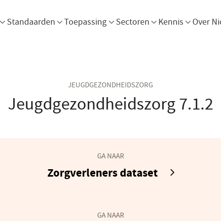
Menu openen
Menu openen
Menu openen
Menu openen
Men
Standaarden
Toepassing
Sectoren
Kennis
Over Ni
JEUGDGEZONDHEIDSZORG
Jeugdgezondheidszorg 7.1.2
GA NAAR
(opent
Zorgverleners dataset
in
een
nieuw
GA NAAR