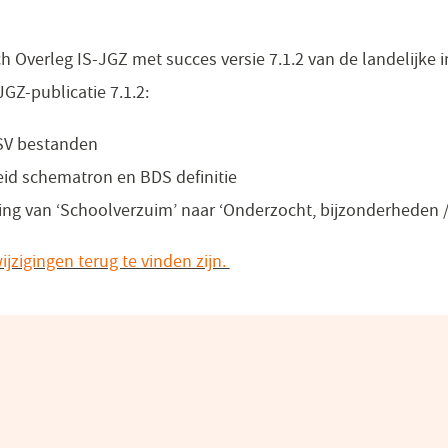
h Overleg IS-JGZ met succes versie 7.1.2 van de landelijke
GZ-publicatie 7.1.2:
CSV bestanden
id schematron en BDS definitie
g van ‘Schoolverzuim’ naar ‘Onderzocht, bijzonderheden /
jzigingen terug te vinden zijn.
(opent
in
een
nieuw
venster)