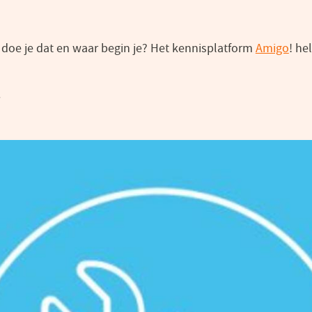
e doe je dat en waar begin je? Het kennisplatform
Amigo
(op
! he
in
.
een
nie
vens