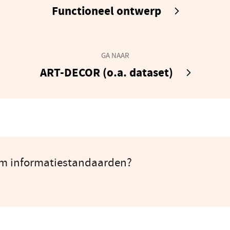
venster
(opent
Functioneel ontwerp
in
een
nieuw
GA NAAR
venster
(open
ART-DECOR (o.a. dataset)
in
een
nieu
venst
om informatiestandaarden?