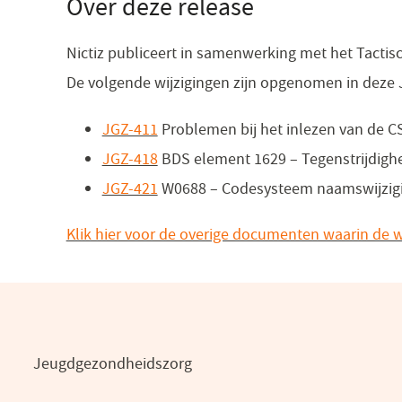
Over deze release
Nictiz publiceert in samenwerking met het Tactisc
De volgende wijzigingen zijn opgenomen in deze J
JGZ-411
(opent
Problemen bij het inlezen van de 
JGZ-418
in
(opent
BDS element 1629 – Tegenstrijdighe
JGZ-421
een
in
(opent
W0688 – Codesysteem naamswijzigin
nieuw
een
in
Klik hier voor de overige documenten waarin de wi
venster)
nieuw
een
venster)
nieuw
venster)
Jeugdgezondheidszorg