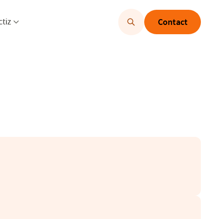
u openen
Menu openen
ctiz
Contact