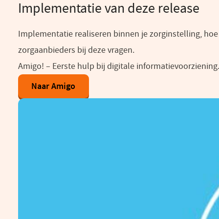
Implementatie van deze release
Implementatie realiseren binnen je zorginstelling, ho
zorgaanbieders bij deze vragen.
Amigo! – Eerste hulp bij digitale informatievoorziening
Naar Amigo
(opent
in
een
nieuw
venster)