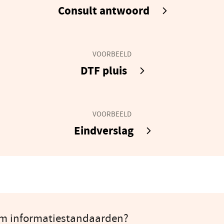
Consult antwoord
VOORBEELD
DTF pluis
VOORBEELD
Eindverslag
om informatiestandaarden?