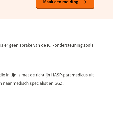
(opent
Maak een melding
in
een
nieuw
venster)
 is er geen sprake van de ICT-ondersteuning zoals
e in lijn is met de richtlijn HASP-paramedicus uit
n naar medisch specialist en GGZ.