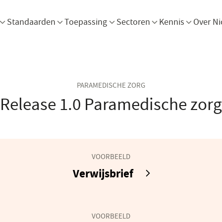
Menu openen
Menu openen
Menu openen
Menu openen
Men
Standaarden
Toepassing
Sectoren
Kennis
Over Ni
PARAMEDISCHE ZORG
Release 1.0 Paramedische zorg
VOORBEELD
Verwijsbrief
VOORBEELD