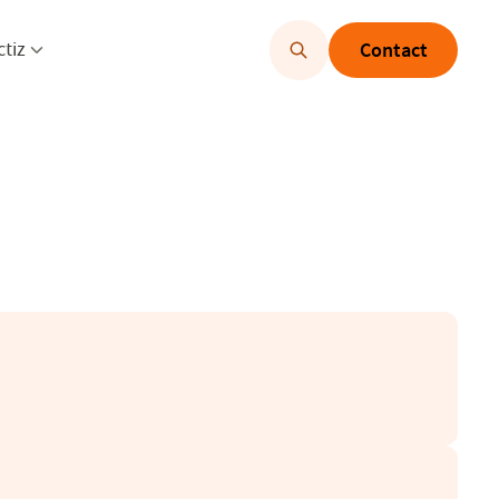
u openen
Menu openen
ctiz
Contact