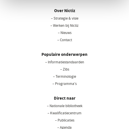
Over Nictiz
– Strategie & visie
– Werken bij Nictiz
– Nieuws
– Contact
Populaire onderwerpen
– Informatiestandaarden
– Zibs
– Terminologie
– Programma's
Direct naar
– Nationale bibliotheek
(opent
in
– Kwalificatiecentrum
een
– Publicaties
nieuw
– Agenda