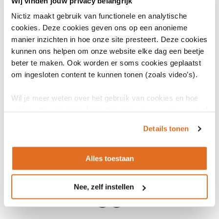
Wij vinden jouw privacy belangrijk
Nictiz maakt gebruik van functionele en analytische
Hoe verhoudt SNOMED zich tot
cookies. Deze cookies geven ons op een anonieme
manier inzichten in hoe onze site presteert. Deze cookies
zorginformatiebouwstenen (zibs) en
kunnen ons helpen om onze website elke dag een beetje
informatiestandaarden?
beter te maken. Ook worden er soms cookies geplaatst
om ingesloten content te kunnen tonen (zoals video’s).
Wat is het verschil in vastleggen van informatie
Wil je meer weten over het gebruik van cookies en hoe
voor het primaire proces en het secundaire
wij hier mee omgaan. Lees dan ons
privacy statement
of
proces?
het
cookiebeleid
.
Details tonen
Alles toestaan
Nee, zelf instellen
LinkedIn
Youtube