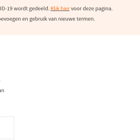
VID-19 wordt gedeeld.
Klik hier
(opent
voor deze pagina.
 toevoegen en gebruik van nieuwe termen.
in
een
nieuw
venster)
n
an