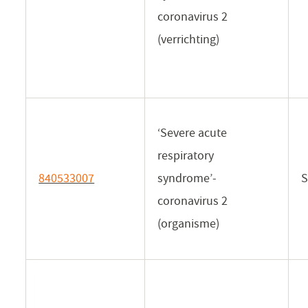
in
coronavirus 2
een
(verrichting)
nieuw
venster)
‘Severe acute
respiratory
840533007
(opent
syndrome’-
S
in
coronavirus 2
een
(organisme)
nieuw
venster)