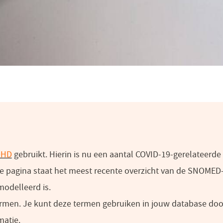
DHD
(opent
gebruikt. Hierin is nu een aantal COVID-19-gerelateer
 pagina staat het meest recente overzicht van de SNOMED-
in
odelleerd is.
een
ermen. Je kunt deze termen gebruiken in jouw database do
nieuw
matie.
venster)