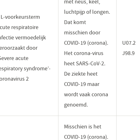
met neus, keel,
luchtpijp of longen.
L-voorkeursterm
Dat komt
cute respiratoire
misschien door
nfectie vermoedelijk
COVID-19 (corona).
U07.2
eroorzaakt door
Het corona-virus
J98.9
Severe acute
heet SARS-CoV-2.
espiratory syndrome’-
De ziekte heet
oronavirus 2
COVID-19 maar
wordt vaak corona
genoemd.
Misschien is het
COVID-19 (corona).