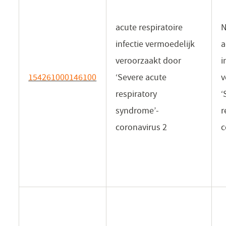
acute respiratoire
N
infectie vermoedelijk
a
veroorzaakt door
i
154261000146100
(opent
‘Severe acute
v
in
respiratory
‘
een
syndrome’-
r
nieuw
coronavirus 2
c
venster)