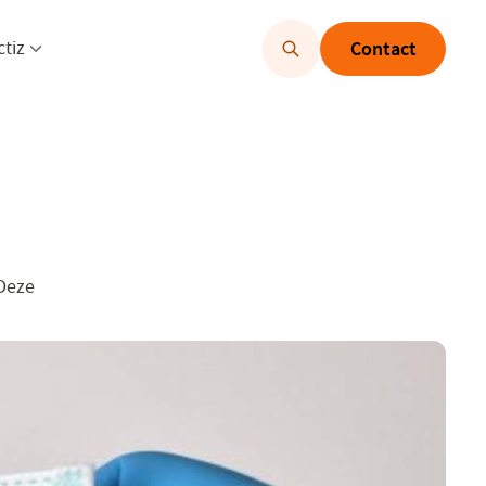
u openen
Menu openen
ctiz
Contact
Deze