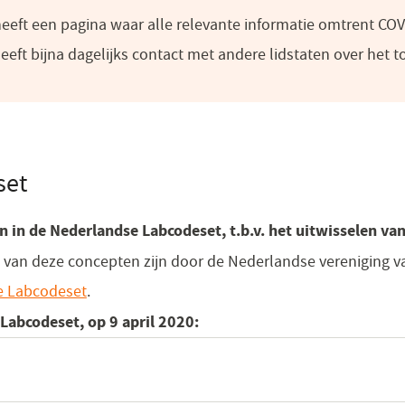
eft een pagina waar alle relevante informatie omtrent CO
eft bijna dagelijks contact met andere lidstaten over het
set
in de Nederlandse Labcodeset, t.b.v. het uitwisselen va
 van deze concepten zijn door de Nederlandse vereniging v
e Labcodeset
.
Labcodeset, op 9 april 2020:
r)