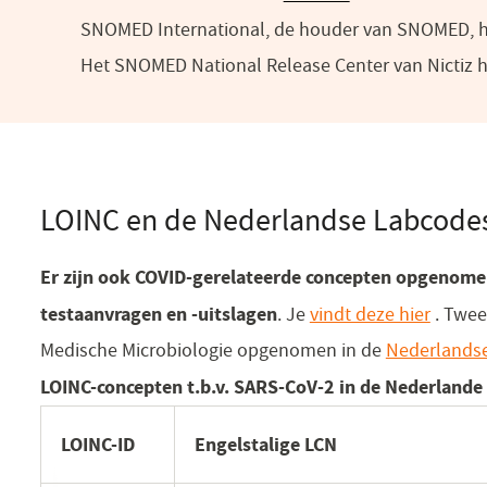
SNOMED International, de houder van SNOMED, he
in
Het SNOMED National Release Center van Nictiz he
een
nieuw
venster)
LOINC en de Nederlandse Labcode
Er zijn ook COVID-gerelateerde concepten opgenomen 
testaanvragen en -uitslagen
(opent
. Je
vindt deze hier
. Twee
in
Medische Microbiologie opgenomen in de
Nederlands
een
LOINC-concepten t.b.v. SARS-CoV-2 in de Nederlande 
nieuw
LOINC-ID
Engelstalige LCN
venste