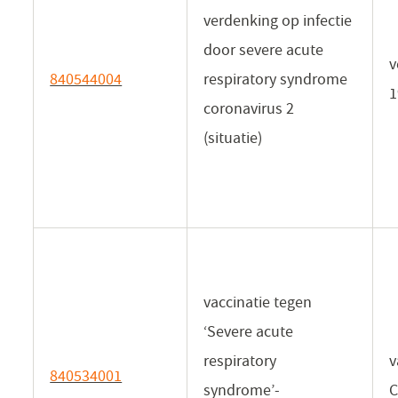
verdenking op infectie
door severe acute
v
840544004
(opent
respiratory syndrome
1
in
coronavirus 2
een
(situatie)
nieuw
venster)
vaccinatie tegen
‘Severe acute
respiratory
v
840534001
(opent
syndrome’-
C