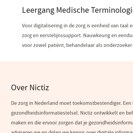
nieuw
Leergang Medische Terminologi
venster)
Voor digitalisering in de zorg is eenheid van taa
zorg en eerstelijnssupport. Nauwkeurig en eenduid
voor zowel patiënt, behandelaar als onderzoeker 
Over Nictiz
De zorg in Nederland moet toekomstbestendiger. Een be
gezondheidsinformatiestelsel. Nictiz ontwikkelt en be
maken en die ervoor zorgen dat je gezondheidsinforma
adviseren we en delen we kennis over digitale informati