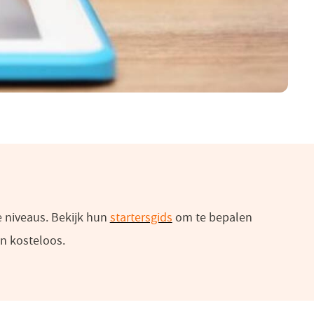
e niveaus. Bekijk hun
startersgids
(opent
om te bepalen
jn kosteloos.
in
een
nieuw
venster)