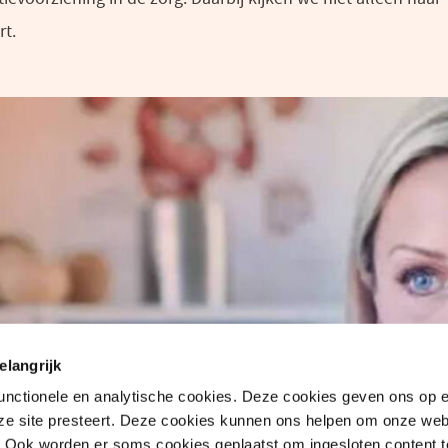
rt.
venster)
elangrijk
functionele en analytische cookies. Deze cookies geven ons op
nze site presteert. Deze cookies kunnen ons helpen om onze web
. Ook worden er soms cookies geplaatst om ingesloten content 