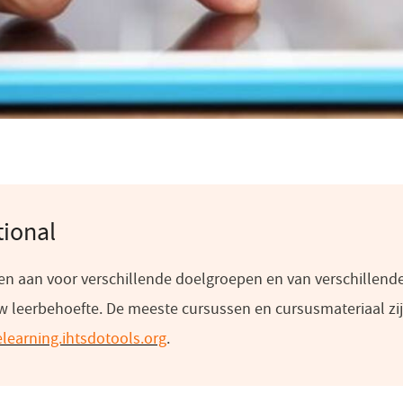
ional
en aan voor verschillende doelgroepen en van verschillend
uw leerbehoefte. De meeste cursussen en cursusmateriaal zi
elearning.ihtsdotools.org
(opent
.
in
een