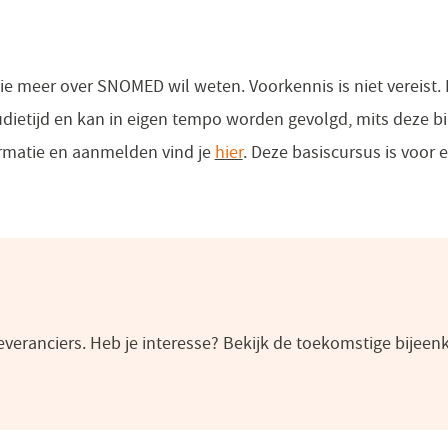
nieuw
venster)
ie meer over SNOMED wil weten. Voorkennis is niet vereis
udietijd en kan in eigen tempo worden gevolgd, mits deze 
ormatie en aanmelden vind je
hier
(opent
​. Deze basiscursus is voor
in
een
nieuw
venster)
leveranciers. Heb je interesse? Bekijk de toekomstige bijee