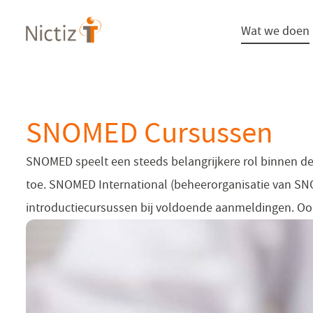
Overslaan
Wat we doen
en
naar
de
inhoud
gaan
SNOMED Cursussen
SNOMED speelt een steeds belangrijkere rol binnen 
toe. SNOMED International (beheerorganisatie van SNO
introductiecursussen bij voldoende aanmeldingen. Ook