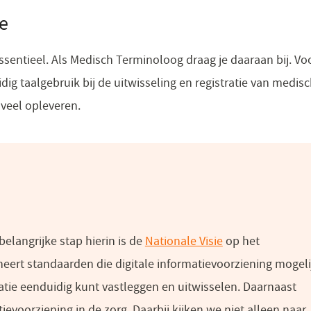
e
l essentieel. Als Medisch Terminoloog draag je daaraan bij. 
ig taalgebruik bij de uitwisseling en registratie van medis
veel opleveren.
langrijke stap hierin is de
Nationale Visie
(opent
op het
heert standaarden die digitale informatievoorziening mogeli
in
tie eenduidig kunt vastleggen en uitwisselen. Daarnaast
een
evoorziening in de zorg. Daarbij kijken we niet alleen naar
nieuw