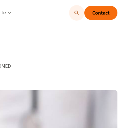
u openen
Menu openen
ctiz
Contact
NOMED