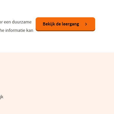
Voor een duurzame
Bekijk de leergang
che informatie kan
jk