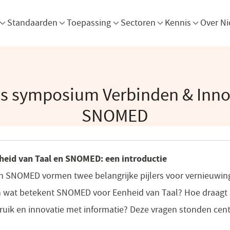
Menu openen
Menu openen
Menu openen
Menu openen
Men
Standaarden
Toepassing
Sectoren
Kennis
Over Ni
s symposium Verbinden & Inno
SNOMED
eid van Taal en SNOMED: een introductie
n SNOMED vormen twee belangrijke pijlers voor vernieuwing
 wat betekent SNOMED voor Eenheid van Taal? Hoe draagt
ruik en innovatie met informatie? Deze vragen stonden cent