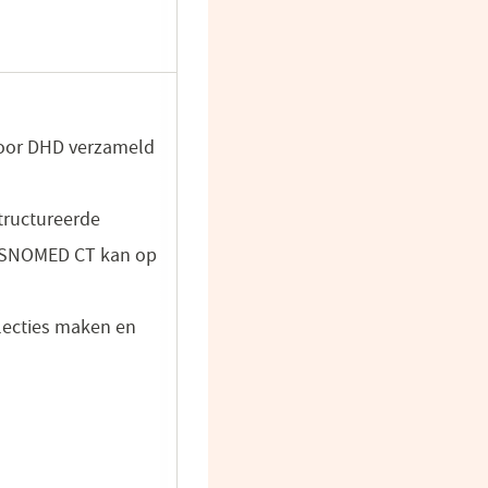
door DHD verzameld
tructureerde
t SNOMED CT kan op
electies maken en