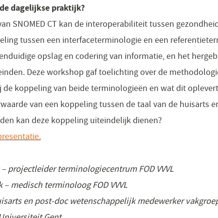
e dagelijkse praktijk?
van SNOMED CT kan de interoperabiliteit tussen gezondhei
eling tussen een interfaceterminologie en een referentieter
eenduidige opslag en codering van informatie, en het hergeb
einden. Deze workshop gaf toelichting over de methodologie
 de koppeling van beide terminologieën en wat dit oplevert 
rwaarde van een koppeling tussen de taal van de huisarts
den kan deze koppeling uiteindelijk dienen?
resentatie.
 – projectleider terminologiecentrum FOD VVVL
ck – medisch terminoloog FOD VVVL
uisarts en post-doc wetenschappelijk medewerker vakgroe
Universiteit Gent