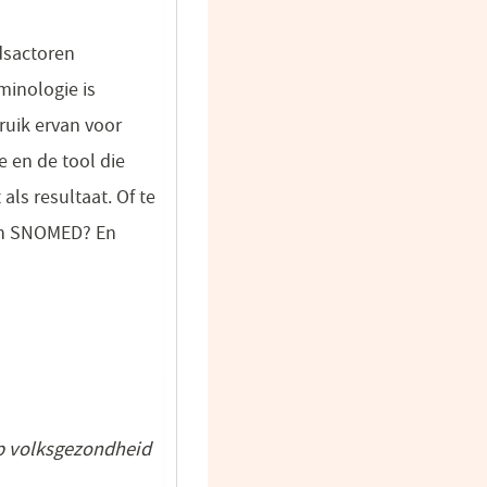
dsactoren
minologie is
ruik ervan voor
 en de tool die
als resultaat. Of te
 en SNOMED? En
p volksgezondheid