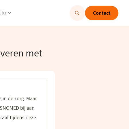
u openen
Menu openen
ctiz
Contact
veren met
 in de zorg. Maar
 SNOMED bij aan
raal tijdens deze