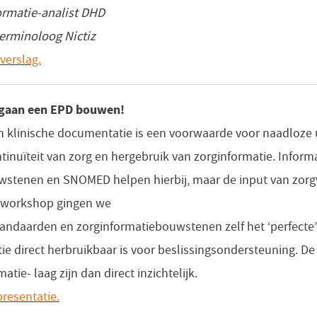
ormatie-analist DHD
erminoloog Nictiz
verslag.
gaan een EPD bouwen!
n klinische documentatie is een voorwaarde voor naadloze 
ntinuïteit van zorg en hergebruik van zorginformatie. Infor
stenen en SNOMED helpen hierbij, maar de input van zorgve
e workshop gingen we
tandaarden en zorginformatiebouwstenen zelf het ‘perfect
tie direct herbruikbaar is voor beslissingsondersteuning. D
tie- laag zijn dan direct inzichtelijk.
resentatie.