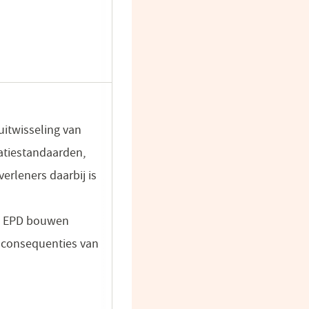
uitwisseling van
matiestandaarden,
rleners daarbij is
e’ EPD bouwen
e consequenties van