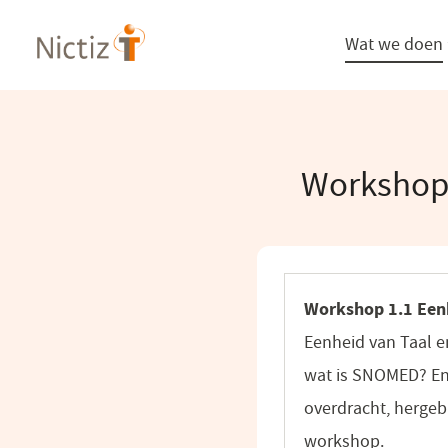
Overslaan
Wat we doen
en
naar
de
inhoud
gaan
Workshop
Workshop 1.1 Eenh
Eenheid van Taal e
wat is SNOMED? En
overdracht, hergeb
workshop.