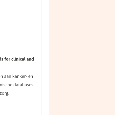
 for clinical and
en aan kanker- en
inische databases
zorg.