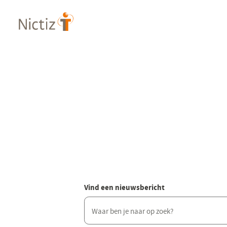
Overslaan
en
naar
de
inhoud
gaan
Vind een nieuwsbericht