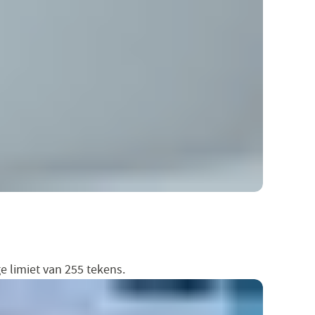
e limiet van 255 tekens.