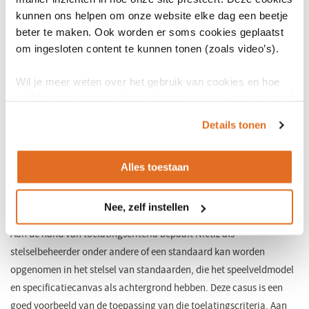
kunnen ons helpen om onze website elke dag een beetje
Informatiestandaard Mammacarcinoom
beter te maken. Ook worden er soms cookies geplaatst
om ingesloten content te kunnen tonen (zoals video’s).
De commissie Standaardisatie verslaglegging van het Nationaal
Borstkanker Overleg Nederland (NABON) ontwikkelde de
Wil je meer weten over het gebruik van cookies en hoe
informatiestandaard Mammacarcinoom
(opent
. Voor de verschillende
wij hier mee omgaan. Lees dan ons
privacy statement
of
zorgdisciplines en in nauwe samenwerking met ICT-professionals
in
het
cookiebeleid
.
Details tonen
en ondersteuning van IKNL. Zij maakten hierbij gebruik van de
een
kennis van Nictiz over generieke standaarden, terminologie en ART-
nieuw
DECOR. De landelijke standaarden voor de MDO- en radiologie-
venster)
Alles toestaan
verslaglegging zijn onderdeel van deze informatiestandaard. De
commissie bepaalt periodiek op basis van feedback van gebruikers
Nee, zelf instellen
of er wijzigingen nodig zijn in de informatiestandaard.
Aan de hand van toelatingscriteria bepaalt Nictiz als
stelselbeheerder onder andere of een standaard kan worden
opgenomen in het stelsel van standaarden, die het speelveldmodel
en specificatiecanvas als achtergrond hebben. Deze casus is een
goed voorbeeld van de toepassing van die toelatingscriteria. Aan