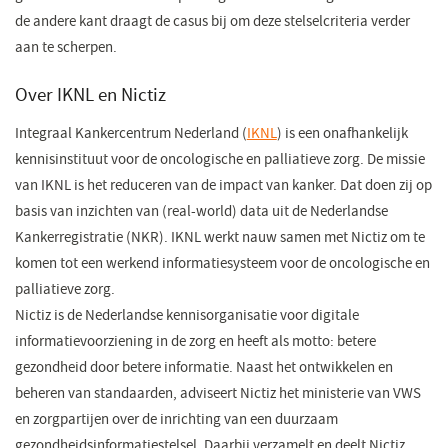
de andere kant draagt de casus bij om deze stelselcriteria verder
aan te scherpen.
Over IKNL en Nictiz
Integraal Kankercentrum Nederland (
IKNL
(opent
) is een onafhankelijk
kennisinstituut voor de oncologische en palliatieve zorg. De missie
in
van IKNL is het reduceren van de impact van kanker. Dat doen zij op
een
basis van inzichten van (real-world) data uit de Nederlandse
nieuw
Kankerregistratie (NKR). IKNL werkt nauw samen met Nictiz om te
venster)
komen tot een werkend informatiesysteem voor de oncologische en
palliatieve zorg.
Nictiz is de Nederlandse kennisorganisatie voor digitale
informatievoorziening in de zorg en heeft als motto: betere
gezondheid door betere informatie. Naast het ontwikkelen en
beheren van standaarden, adviseert Nictiz het ministerie van VWS
en zorgpartijen over de inrichting van een duurzaam
gezondheidsinformatiestelsel. Daarbij verzamelt en deelt Nictiz