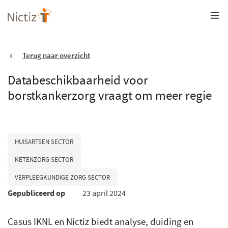
Overslaan
en
naar
de
inhoud
gaan
Terug naar overzicht
Databeschikbaarheid voor
borstkankerzorg vraagt om meer regie
HUISARTSEN SECTOR
KETENZORG SECTOR
VERPLEEGKUNDIGE ZORG SECTOR
Gepubliceerd op
23 april 2024
Casus IKNL en Nictiz biedt analyse, duiding en