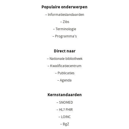
Populaire onderwerpen
– Informatiestandaarden
– Zibs
– Terminologie
– Programma's
Direct naar
– Nationale bibliotheek
(opent
in
– Kwalificatiecentrum
een
– Publicaties
nieuw
– Agenda
venster)
Kernstandaarden
– SNOMED
– HL7 FHIR
– LOINC
– BgZ