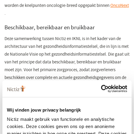
worden de knelpunten oncologie-breed opgepakt binnen
OncoNext
(opent
.
in
Beschikbaar, bereikbaar en bruikbaar
een
nieuw
Deze samenwerking tussen Nictiz en IKNL is in het kader van de
venster)
architectuur van het gezondheidsinformatiestelsel, die in lijn is met
de Nationale Visie op het gezondheidsinformatiestelsel. Die gaat uit
van het principe dat data beschikbaar, bereikbaar en bruikbaar
moet zijn. Voor het primaire zorgproces, zodat zorgverleners
beschikken over complete en actuele gezondheidsgegevens om de
juiste zorg te kunnen verlenen. Maar ook voor secundaire
gebruiksdoelen zoals wetenschappelijk onderzoek,
kwaliteitsverbetering of beleidsvorming.
Informatiestandaarden beschrijven welke informatie
Wij vinden jouw privacy belangrijk
gestructureerd en gestandaardiseerd wordt vastgelegd, zodat deze
Nictiz maakt gebruik van functionele en analytische
informatie herbruikbaar is voor automatische uitwisseling tussen
cookies. Deze cookies geven ons op een anonieme
zorgverleners en zorginstellingen.
manier inzichten in hoe onze site presteert. Deze cookies