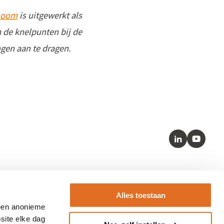
inoom
is uitgewerkt als
 de knelpunten bij de
ngen aan te dragen.
LinkedIn
Youtube
Kernstandaarden
Alles toestaan
– SNOMED
 een anonieme
– HL7 FHIR
site elke dag