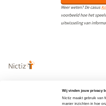
Meer weten?
De casus
Kn
voorbeeld hoe het speel
uitwisseling van informa
Over Nictiz
Populaire
Wij vinden jouw privacy b
– Strategie & visie
– Informatie
Nictiz maakt gebruik van 
– Werken bij Nictiz
– Zibs
manier inzichten in hoe o