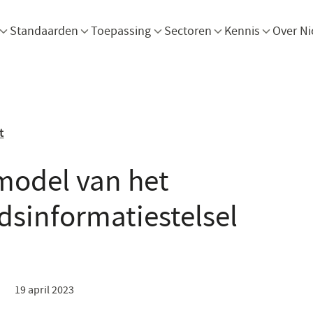
Menu openen
Menu openen
Menu openen
Menu openen
Men
Standaarden
Toepassing
Sectoren
Kennis
Over Ni
t
model van het
sinformatiestelsel
19 april 2023