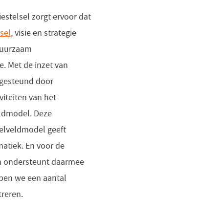
estelsel zorgt ervoor dat
sel
, visie en strategie
 duurzaam
. Met de inzet van
 gesteund door
viteiten van het
eldmodel. Deze
eelveldmodel geeft
atiek. En voor de
 en ondersteunt daarmee
bben we een aantal
treren.