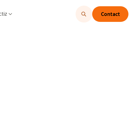
u openen
Menu openen
ctiz
Contact