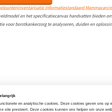
elpunteninventarisatie Informatiestandaard Mammacarc
veldmodel en het specificatiecanvas handvatten bieden om
tie voor borstkankerzorg te analyseren, duiden en oplossi
 onderwerpen
Direct naar
elangrijk
standaarden
– Nationale bibliotheek
(opent
functionele en analytische cookies. Deze cookies geven ons op
in
– Kwalificatiecentrum
nze site presteert. Deze cookies kunnen ons helpen om onze web