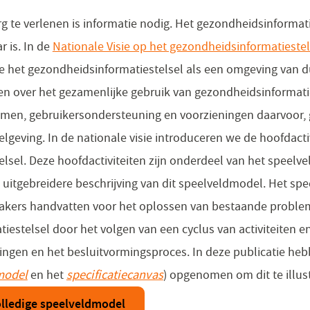
 te verlenen is informatie nodig. Het gezondheidsinformati
r is. In de
Nationale Visie op het gezondheidsinformatiestel
we het gezondheidsinformatiestelsel als een omgeving van
 over het gezamenlijke gebruik van gezondheidsinformatie
emen, gebruikersondersteuning en voorzieningen daarvoor,
elgeving. In de nationale visie introduceren we de hoofdacti
lsel. Deze hoofdactiviteiten zijn onderdeel van het speelv
n uitgebreidere beschrijving van dit speelveldmodel. Het sp
akers handvatten voor het oplossen van bestaande problem
atiestelsel door het volgen van een cyclus van activiteiten
singen en het besluitvormingsproces. In deze publicatie he
model
en het
specificatiecanvas
) opgenomen om dit te illus
olledige speelveldmodel