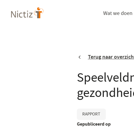
Overslaan
Wat we doen
en
naar
de
inhoud
gaan
Terug naar overzich
Speelveld
gezondheid
RAPPORT
Gepubliceerd op