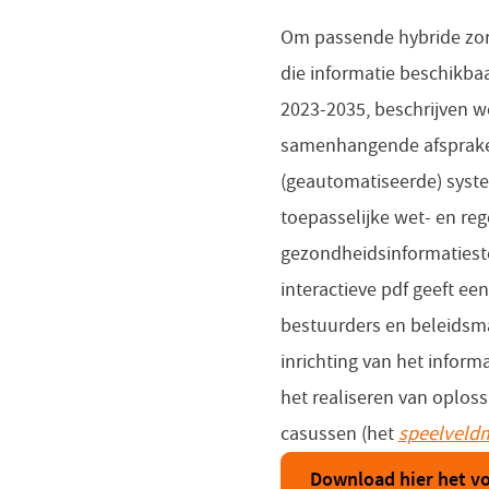
Om passende hybride zorg
die informatie beschikbaa
2023-2035, beschrijven 
samenhangende afspraken
(geautomatiseerde) syst
toepasselijke wet- en reg
gezondheidsinformatieste
interactieve pdf geeft ee
bestuurders en beleidsm
inrichting van het inform
het realiseren van oplos
casussen (het
speelveld
Download hier het v