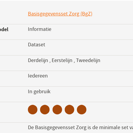
Basisgegevensset Zorg (BgZ)
(opent
in
odel
Informatie
een
nieuw
Dataset
venster)
Derdelijn
,
Eerstelijn
,
Tweedelijn
Iedereen
s
In gebruik
De Basisgegevensset Zorg is de minimale set 