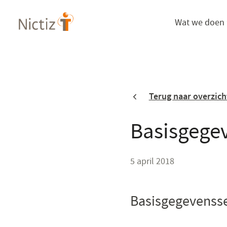
Overslaan
Wat we doen
en
naar
de
inhoud
gaan
Terug naar overzich
Basisgege
5 april 2018
Basisgegevensse