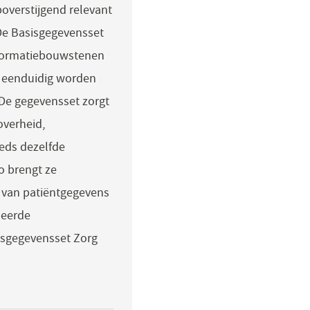
poverstijgend relevant
.De Basisgegevensset
nformatiebouwstenen
s eenduidig worden
 De gegevensset zorgt
overheid,
eds dezelfde
o brengt ze
 van patiëntgegevens
seerde
isgegevensset Zorg