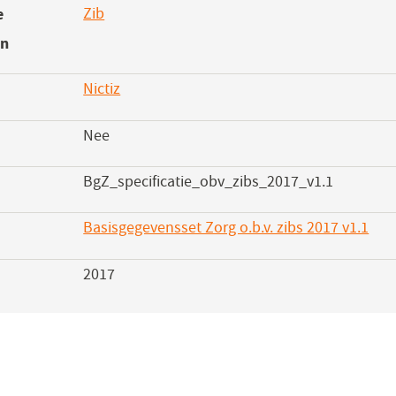
e
Zib
en
Nictiz
Nee
BgZ_specificatie_obv_zibs_2017_v1.1
Basisgegevensset Zorg o.b.v. zibs 2017 v1.1
(op
in
2017
een
nie
vens