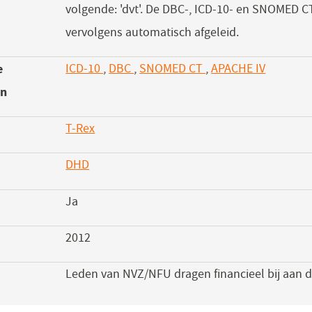
volgende: 'dvt'. De DBC-, ICD-10- en SNOMED 
vervolgens automatisch afgeleid.
e
ICD-10
,
DBC
,
SNOMED CT
,
APACHE IV
en
T-Rex
(opent
in
DHD
(opent
een
in
nieuw
Ja
een
venster)
nieuw
2012
venster)
Leden van NVZ/NFU dragen financieel bij aan d