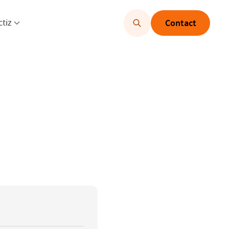
u openen
Menu openen
ctiz
Contact