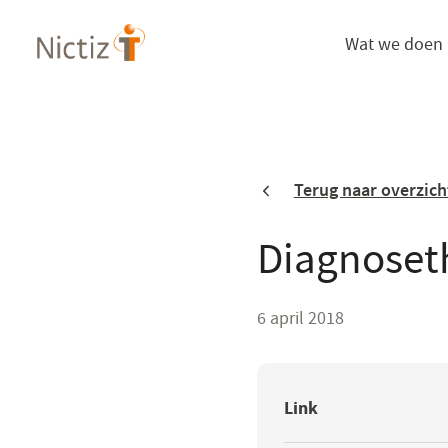
Overslaan
Wat we doen
en
naar
de
inhoud
gaan
Terug naar overzich
Diagnoset
6 april 2018
Link