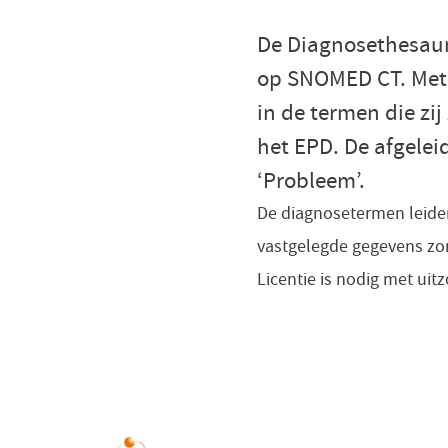
De Diagnosethesauru
op SNOMED CT. Met 
in de termen die zi
het EPD. De afgelei
‘Probleem’.
De diagnosetermen leiden
vastgelegde gegevens zon
Licentie is nodig met uit