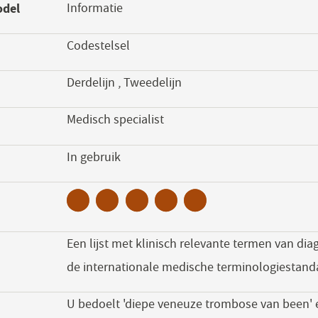
odel
Informatie
een
nieuw
Codestelsel
venster)
Derdelijn
,
Tweedelijn
Medisch specialist
s
In gebruik
Een lijst met klinisch relevante termen van di
de internationale medische terminologiestan
U bedoelt 'diepe veneuze trombose van been' e