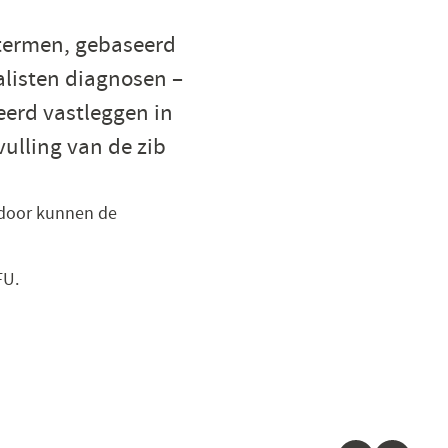
etermen, gebaseerd
listen diagnosen –
eerd vastleggen in
ulling van de zib
rdoor kunnen de
FU.