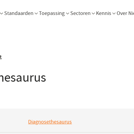
Menu openen
Menu openen
Menu openen
Menu openen
Men
Standaarden
Toepassing
Sectoren
Kennis
Over Ni
t
hesaurus
Diagnosethesaurus
(opent
in