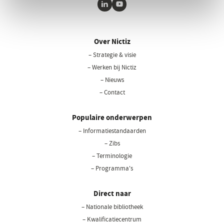
LinkedIn
Youtube
Over Nictiz
– Strategie & visie
– Werken bij Nictiz
– Nieuws
– Contact
Populaire onderwerpen
– Informatiestandaarden
– Zibs
– Terminologie
– Programma's
Direct naar
– Nationale bibliotheek
(opent
in
– Kwalificatiecentrum