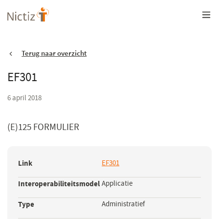
Overslaan
en
naar
de
inhoud
gaan
Terug naar overzicht
EF301
6 april 2018
(E)125 FORMULIER
Link
EF301
(opent
in
Interoperabiliteitsmodel
Applicatie
een
nieuw
Type
Administratief
venster)