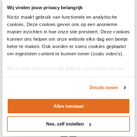
Browser
Wij vinden jouw privacy belangrijk
in
Beheerder (NL)
Vektis
(opent
een
Nictiz maakt gebruik van functionele en analytische
in
nieuw
cookies. Deze cookies geven ons op een anonieme
Licentie nodig
Nee
een
venster)
manier inzichten in hoe onze site presteert. Deze cookies
nieuw
Versie
2013
kunnen ons helpen om onze website elke dag een beetje
venster)
beter te maken. Ook worden er soms cookies geplaatst
Specificatie
EF301 Specificatiedocument
(opent
om ingesloten content te kunnen tonen (zoals video’s).
in
Businessmodel
De standaard wordt technisch
een
Wil je meer weten over het gebruik van cookies en hoe
en functioneel beheerd door
nieuw
wij hier mee omgaan. Lees dan ons
privacy statement
of
Vektis cv.
venster)
het
cookiebeleid
.
Details tonen
Alles toestaan
Nee, zelf instellen