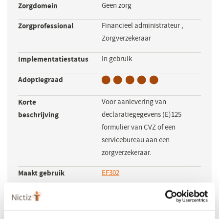
Zorgdomein
Geen zorg
Zorgprofessional
Financieel administrateur
,
Zorgverzekeraar
Implementatiestatus
In gebruik
Adoptiegraad
Korte
Voor aanlevering van
beschrijving
declaratiegegevens (E)125
formulier van CVZ of een
servicebureau aan een
zorgverzekeraar.
Maakt gebruik
EF302
van de volgende
standaarden
EF301 Browser
(opent