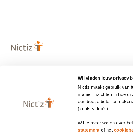
Over Nictiz
Populaire
Wij vinden jouw privacy b
– Strategie & visie
– Informatie
Nictiz maakt gebruik van 
– Werken bij Nictiz
– Zibs
manier inzichten in hoe o
– Nieuws
– Terminologi
een beetje beter te maken
(zoals video’s).
– Contact
– Programma
Wil je meer weten over he
statement
of het
cookiebe