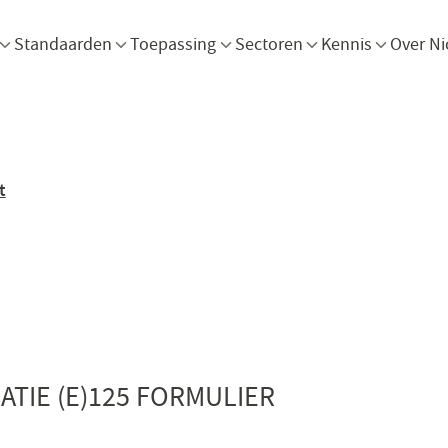
Menu openen
Menu openen
Menu openen
Menu openen
Men
Standaarden
Toepassing
Sectoren
Kennis
Over Ni
t
TIE (E)125 FORMULIER