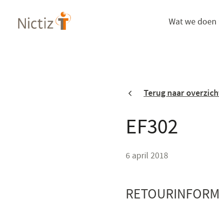
Overslaan
Wat we doen
en
naar
de
inhoud
gaan
Terug naar overzich
EF302
6 april 2018
RETOURINFORMA