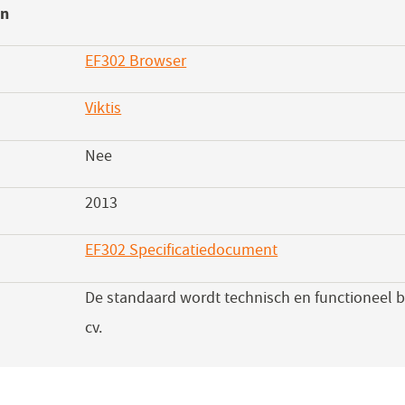
en
EF302 Browser
(opent
in
Viktis
(opent
een
in
nieuw
Nee
een
venster)
nieuw
2013
venster)
EF302 Specificatiedocument
(opent
in
De standaard wordt technisch en functioneel 
een
cv.
nieuw
venster)