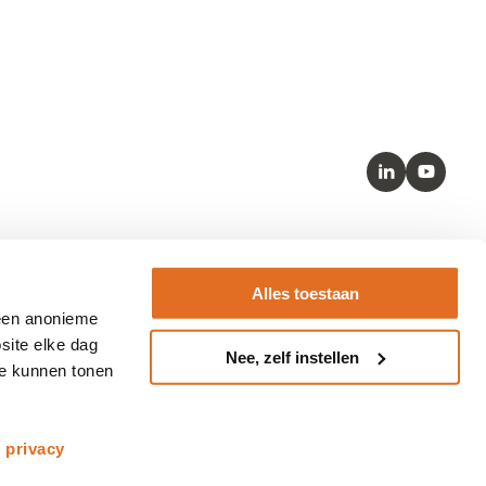
LinkedIn
Youtube
Kernstandaarden
Alles toestaan
– SNOMED
 een anonieme
– HL7 FHIR
site elke dag
Nee, zelf instellen
– LOINC
te kunnen tonen
– BgZ
s
privacy