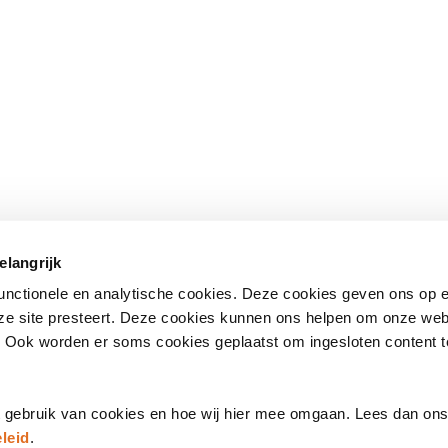
 onderwerpen
Direct naar
elangrijk
standaarden
– Nationale bibliotheek
(opent
functionele en analytische cookies. Deze cookies geven ons op
in
– Kwalificatiecentrum
nze site presteert. Deze cookies kunnen ons helpen om onze web
een
e
– Publicaties
. Ook worden er soms cookies geplaatst om ingesloten content 
nieuw
's
– Agenda
venster)
t gebruik van cookies en hoe wij hier mee omgaan. Lees dan on
leid
.