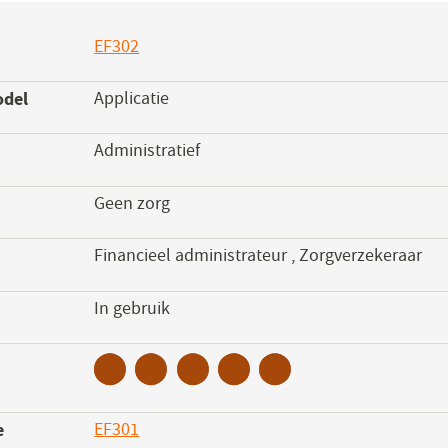
EF302
(opent
in
odel
Applicatie
een
nieuw
Administratief
venster)
Geen zorg
Financieel administrateur
,
Zorgverzekeraar
s
In gebruik
e
EF301