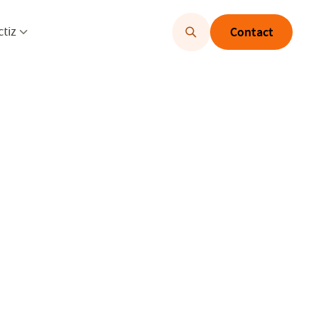
u openen
Menu openen
ctiz
Contact