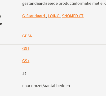
gestandaardiseerde productinformatie met elk
e
G-Standaard
,
LOINC
,
SNOMED CT
en
GDSN
(opent
in
GS1
(opent
een
in
nieuw
GS1
(opent
een
venster)
in
nieuw
Ja
een
venster)
nieuw
naar omzet/aantal bedden
venster)