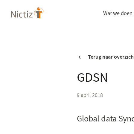
Overslaan
Wat we doen
en
naar
de
inhoud
gaan
Terug naar overzich
GDSN
9 april 2018
Global data Syn