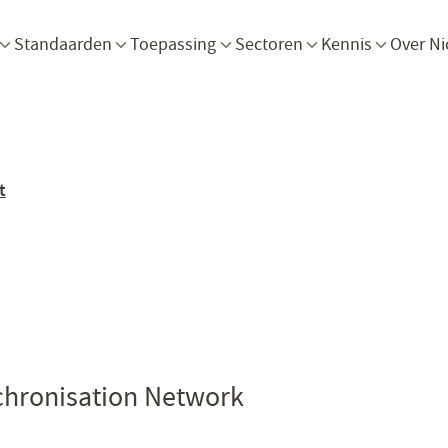
Menu openen
Menu openen
Menu openen
Menu openen
Men
Standaarden
Toepassing
Sectoren
Kennis
Over Ni
t
chronisation Network