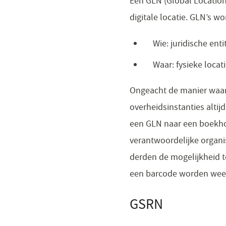
Een GLN (Global Location N
digitale locatie. GLN’s w
Wie: juridische entit
Waar: fysieke locatie
Ongeacht de manier waaro
overheidsinstanties altijd
een GLN naar een boekho
verantwoordelijke organis
derden de mogelijkheid t
een barcode worden weer
GSRN