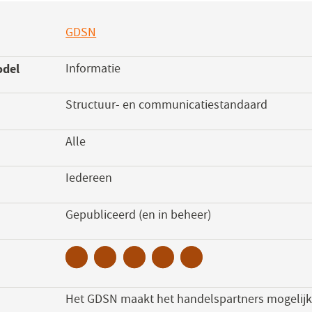
GDSN
(opent
in
odel
Informatie
een
nieuw
Structuur- en communicatiestandaard
venster)
Alle
Iedereen
s
Gepubliceerd (en in beheer)
Het GDSN maakt het handelspartners mogelij