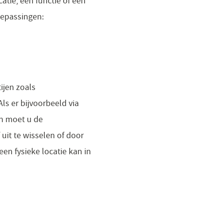
atie, een functie of een
toepassingen:
ijen zoals
Als er bijvoorbeeld via
n moet u de
uit te wisselen of door
en fysieke locatie kan in