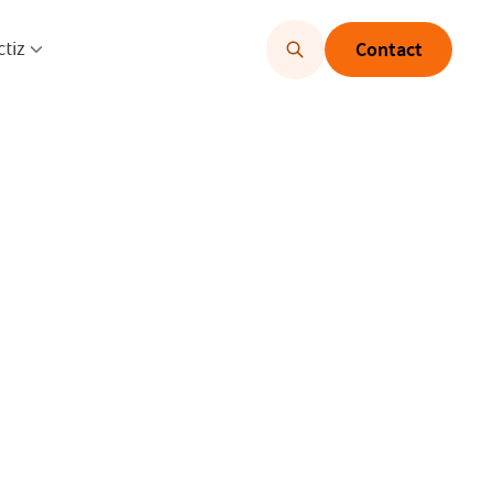
u openen
Menu openen
ctiz
Contact