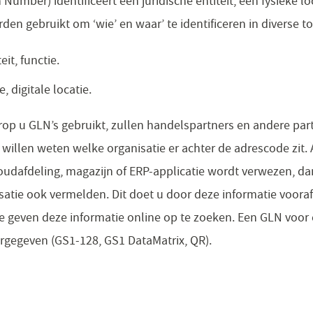
umber) identificeert een juridische entiteit, een fysieke loc
orden gebruikt om ‘wie’ en waar’ te identificeren in diverse 
eit, functie.
, digitale locatie.
p u GLN’s gebruikt, zullen handelspartners en andere part
 willen weten welke organisatie er achter de adrescode zit. 
udafdeling, magazijn of ERP-applicatie wordt verwezen, da
atie ook vermelden. Dit doet u door deze informatie vooraf 
e geven deze informatie online op te zoeken. Een GLN voor e
gegeven (GS1-128, GS1 DataMatrix, QR).