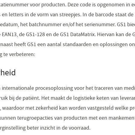
ficatienummer voor producten. Deze code is opgenomen in 
rs en letters in de vorm van streepjes. In de barcode staat de
tiedatum, het batchnummer en/of het serienummer. GS1 bie
e EAN13, de GS1-128 en de GS1 DataMatrix. Hiervan kan de 
rnaast heeft GS1 een aantal standaarden en oplossingen o
g te verbeteren:​
rheid
 internationale procesoplossing voor het traceren van med
uik bij de patiënt. Het maakt de logistieke keten van levera
jk, waardoor met zekerheid kan worden vastgesteld welke pr
n kunnen terugroepacties van producten met een mankeme
rginstelling beter inzicht in de voorraad.​