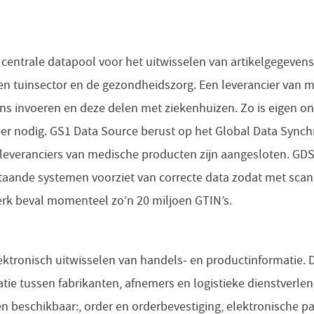
e
centrale datapool voor het uitwisselen van artikelgegeven
f- en tuinsector en de gezondheidszorg. Een leverancier van
ens invoeren en deze delen met ziekenhuizen. Zo is eigen 
er nodig. GS1 Data Source berust op het Global Data Sync
leveranciers van medische producten zijn aangesloten. GDS
staande systemen voorziet van correcte data zodat met scan
erk beval momenteel zo’n 20 miljoen GTIN’s.
ktronisch uitwisselen van handels- en productinformatie. Di
ie tussen fabrikanten, afnemers en logistieke dienstverlene
n beschikbaar:, order en orderbevestiging, elektronische p