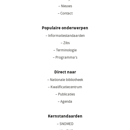
– Nieuws
– Contact
Populaire onderwerpen
– Informatiestandaarden
– Zibs
– Terminologie
– Programma's
Direct naar
– Nationale bibliotheek
(opent
in
– Kwalificatiecentrum
een
– Publicaties
nieuw
– Agenda
venster)
Kernstandaarden
– SNOMED