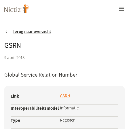
Overslaan
en
naar
de
inhoud
gaan
Terug naar overzicht
GSRN
9 april 2018
Global Service Relation Number
Link
GSRN
(opent
in
Interoperabiliteitsmodel
Informatie
een
nieuw
Type
Register
venster)