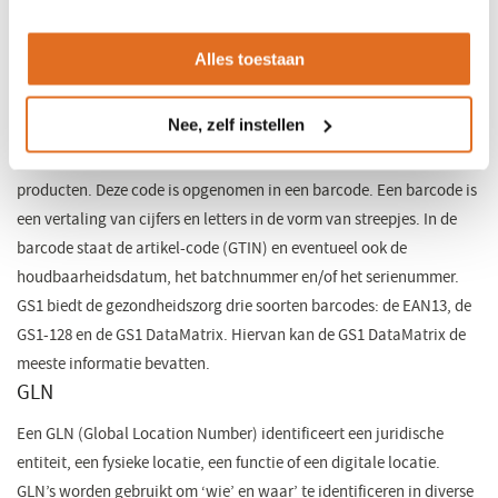
gebruikers aan optimale standaarden voor identificatie, EDI en
data-uitwisseling>>​
Alles toestaan
GTIN
Nee, zelf instellen
GTIN ( Global Trade Item Number), de bekendste standaard van
GS1, is een internationaal uniek identificatienummer voor
producten. Deze code is opgenomen in een barcode. Een barcode is
een vertaling van cijfers en letters in de vorm van streepjes. In de
barcode staat de artikel-code (GTIN) en eventueel ook de
houdbaarheidsdatum, het batchnummer en/of het serienummer.
GS1 biedt de gezondheidszorg drie soorten barcodes: de EAN13, de
GS1-128 en de GS1 DataMatrix. Hiervan kan de GS1 DataMatrix de
meeste informatie bevatten. ​​
GLN
Een GLN (Global Location Number) identificeert een juridische
entiteit, een fysieke locatie, een functie of een digitale locatie.
GLN’s worden gebruikt om ‘wie’ en waar’ te identificeren in diverse