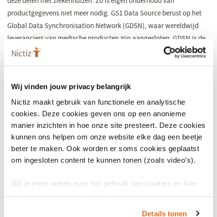
deze delen met ziekenhuizen. Zo is eigen onderhoud van
productgegevens niet meer nodig. GS1 Data Source berust op het
Global Data Synchronisation Network (GDSN), waar wereldwijd
leveranciers van medische producten zijn aangesloten. GDSN is de
standaard voor data-uitwisseling die bestaande systemen voorziet
van correcte data zodat met scannen de juiste data beschikbaar
is. Het netwerk beval momenteel zo’n 20 miljoen GTIN’s.
Wij vinden jouw privacy belangrijk
GS1 EDI
Nictiz maakt gebruik van functionele en analytische
De standaard voor het elektronisch uitwisselen van handels- en
cookies. Deze cookies geven ons op een anonieme
productinformatie. Dit zijn afspraken over elektronische
manier inzichten in hoe onze site presteert. Deze cookies
communicatie tussen fabrikanten, afnemers en logistieke
kunnen ons helpen om onze website elke dag een beetje
dienstverleners. Voor de zorg heeft GS1 de volgende berichten
beter te maken. Ook worden er soms cookies geplaatst
beschikbaar:, order en orderbevestiging, elektronische pakbon en
om ingesloten content te kunnen tonen (zoals video’s).
factuur.
<< GS1 helpt u voldoen aan wetgeving voor Unique Device
Wil je meer weten over het gebruik van cookies en hoe
wij hier mee omgaan. Lees dan ons
privacy statement
of
Identification (UDI) en de EU Falsified Medicines Directive (FMD).
het
cookiebeleid
.
GS1 heeft 115 landen-organisaties en werkt samen met haar
Details tonen