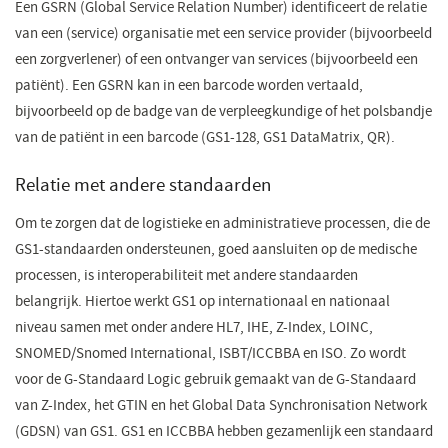
Een GSRN (Global Service Relation Number) identificeert de relatie
van een (service) organisatie met een service provider (bijvoorbeeld
een zorgverlener) of een ontvanger van services (bijvoorbeeld een
patiënt). Een GSRN kan in een barcode worden vertaald,
bijvoorbeeld op de badge van de verpleegkundige of het polsb​andje
van de patiënt in een barcode (GS1-128, GS1 DataMatrix, QR).​
Relatie met andere standaarden
Om te zorgen dat de logistieke en administratieve processen, die de
GS1-standaarden ondersteunen, goed aansluiten op de medische
processen, is interoperabiliteit met andere standaarden
belangrijk. Hiertoe werkt GS1 op internationaal en nationaal
niveau samen met onder andere HL7, IHE, Z-Index, LOINC,
SNOMED/Snomed International, ISBT/ICCBBA en ISO. Zo wordt
voor de G-Standaard Logic gebruik gemaakt van de G-Standaard
van Z-Index, het GTIN en het Global Data Synchronisation Network
(GDSN) van GS1. GS1 en ICCBBA hebben gezamenlijk een standaard