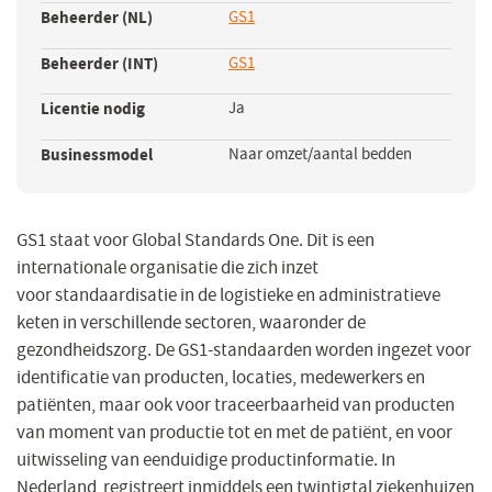
Beheerder (NL)
GS1
(opent
een
in
nieuw
Beheerder (INT)
GS1
(opent
een
venster)
in
nieuw
Licentie nodig
Ja
een
venster)
nieuw
Businessmodel
Naar omzet/aantal bedden
venster)
GS1 staat voor Global Standards One. Dit is een
internationale organisatie die zich inzet
voor standaardisatie in de logistieke en administratieve
keten in verschillende sectoren, waaronder de
gezondheidszorg. De GS1-standaarden worden ingezet voor
identificatie van producten, locaties, medewerkers en
patiënten, maar ook voor traceerbaarheid van producten
van moment van productie tot en met de patiënt, en voor
uitwisseling van eenduidige productinformatie. In
Nederland registreert inmiddels een twintigtal ziekenhuizen