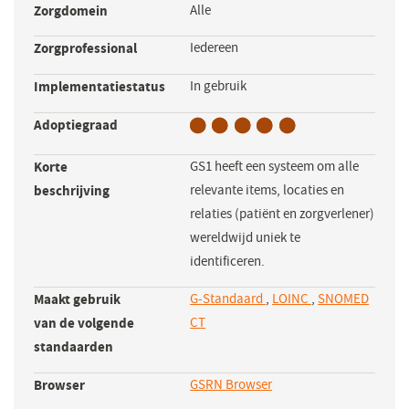
Zorgdomein
Alle
Zorgprofessional
Iedereen
Implementatiestatus
In gebruik
Adoptiegraad
Korte
GS1 heeft een systeem om alle
beschrijving
relevante items, locaties en
relaties (patiënt en zorgverlener)
wereldwijd uniek te
identificeren.
Maakt gebruik
G-Standaard
,
LOINC
,
SNOMED
van de volgende
CT
standaarden
Browser
GSRN Browser
(opent
in