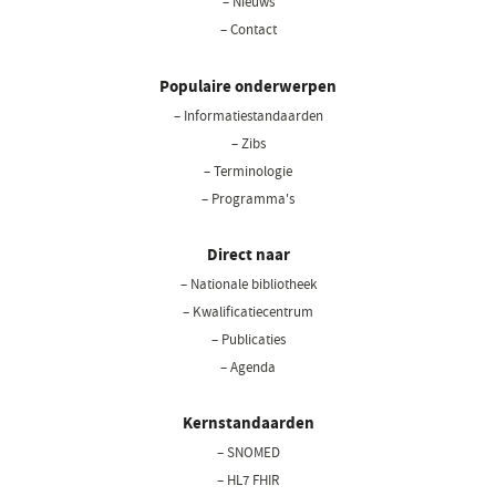
– Nieuws
– Contact
Populaire onderwerpen
– Informatiestandaarden
– Zibs
– Terminologie
– Programma's
Direct naar
– Nationale bibliotheek
(opent
in
– Kwalificatiecentrum
een
– Publicaties
nieuw
– Agenda
venster)
Kernstandaarden
– SNOMED
– HL7 FHIR