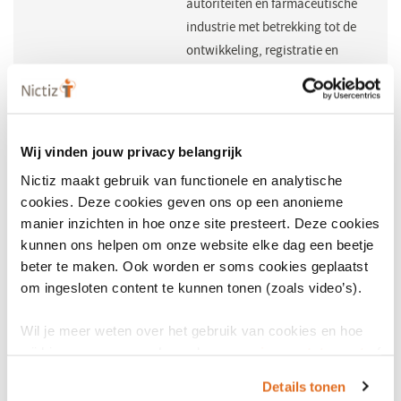
autoriteiten en farmaceutische
industrie met betrekking tot de
ontwikkeling, registratie en
levenscyclusbeheer van
geneesmiddelen,
geneesmiddelenbewaking
(farmacovigilantie)en
Wij vinden jouw privacy belangrijk
risicobeheer. IDMP is de basis
Nictiz maakt gebruik van functionele en analytische
voor registratie van
cookies. Deze cookies geven ons op een anonieme
geneesmiddelen in Europa
manier inzichten in hoe onze site presteert. Deze cookies
IDMP is een onderdeel van de
kunnen ons helpen om onze website elke dag een beetje
Grondplaat Eenheid van Taal
beter te maken. Ook worden er soms cookies geplaatst
om ingesloten content te kunnen tonen (zoals video’s).
Maakt gebruik
G-Standaard
,
HL7V2
,
HL7 FHIR
van de volgende
Wil je meer weten over het gebruik van cookies en hoe
standaarden
wij hier mee omgaan. Lees dan ons
privacy statement
of
het
cookiebeleid
.
Beheerder (NL)
NEN
(opent
Details tonen