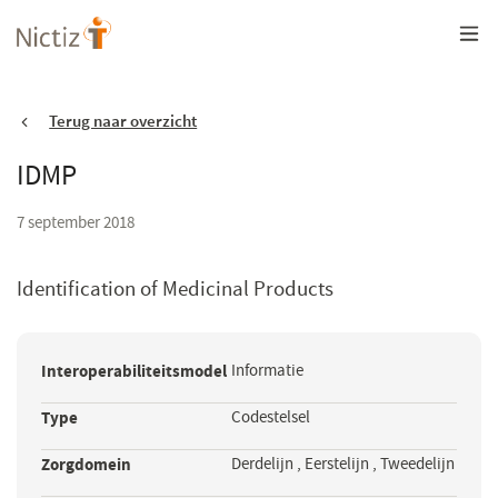
Overslaan
en
naar
de
inhoud
gaan
Terug naar overzicht
IDMP
7 september 2018
Identification of Medicinal Products
Interoperabiliteitsmodel
Informatie
Type
Codestelsel
Zorgdomein
Derdelijn
,
Eerstelijn
,
Tweedelijn