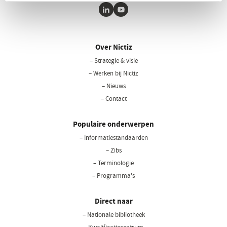
LinkedIn
Youtube
Over Nictiz
– Strategie & visie
– Werken bij Nictiz
– Nieuws
– Contact
Populaire onderwerpen
– Informatiestandaarden
– Zibs
– Terminologie
– Programma's
Direct naar
– Nationale bibliotheek
(opent
in