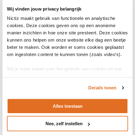
van de volgende
LOINC
Wij vinden jouw privacy belangrijk
standaarden
Nictiz maakt gebruik van functionele en analytische
Beheerder (NL)
Nictiz
cookies. Deze cookies geven ons op een anonieme
manier inzichten in hoe onze site presteert. Deze cookies
Licentie nodig
Nee
kunnen ons helpen om onze website elke dag een beetje
beter te maken. Ook worden er soms cookies geplaatst
Jaar van uitgave
2004
om ingesloten content te kunnen tonen (zoals video’s).
Wikipedia
Wikipedia PWD
(opent
in
Wil je meer weten over het gebruik van cookies en hoe
Businessmodel
Projectsubsidie voornamelijk
wij hier mee omgaan. Lees dan ons
privacy statement
of
een
van Ministerie van VWS.
het
cookiebeleid
.
nieuw
Details tonen
venster)
Alles toestaan
Nee, zelf instellen