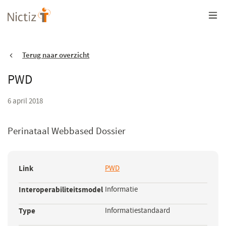
Overslaan
en
naar
de
inhoud
gaan
Terug naar overzicht
PWD
6 april 2018
Perinataal Webbased Dossier
Link
PWD
Interoperabiliteitsmodel
Informatie
Type
Informatiestandaard