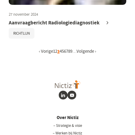
27 november 2024
Aanvraagbericht Radiologiediagnostiek
RICHTLIJN
Vorige pagina
‹ Vorige
Pagina
1
Pagina
2
Huidige pagina
3
Pagina
4
Pagina
5
Pagina
6
Pagina
7
Pagina
8
Pagina
9
…
Volgende pagina
Volgende ›
LinkedIn
Youtube
Over Nictiz
– Strategie & visie
– Werken bij Nictiz