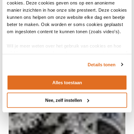
cookies. Deze cookies geven ons op een anonieme
manier inzichten in hoe onze site presteert. Deze cookies
kunnen ons helpen om onze website elke dag een beetje
beter te maken. Ook worden er soms cookies geplaatst
om ingesloten content te kunnen tonen (zoals video’s).
Wil je meer weten over het gebruik van cookies en hoe
wij hier mee omgaan. Lees dan ons
privacy statement
of
het
cookiebeleid
.
Details tonen
17 december 2024
Leren van ervaringen ouderlijk gezag in
MUMC+
Alles toestaan
PROGRAMMA DIGITALE TOEGANG
ARTIKEL
Nee, zelf instellen