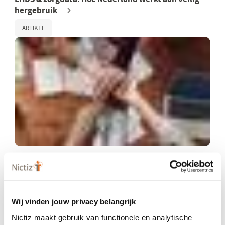
hergebruik
ARTIKEL
13 februari 2025
Proactieve Zorgplanning: samen naar een landelijke
standaard
Wij vinden jouw privacy belangrijk
ARTIKEL
Nictiz maakt gebruik van functionele en analytische