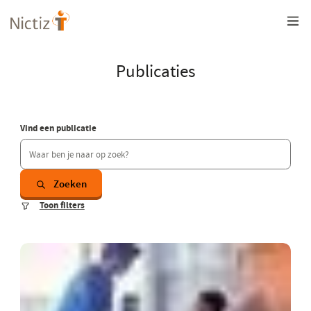
Overslaan
en
naar
de
inhoud
Publicaties
gaan
Vind een publicatie
Zoeken
Toon filters