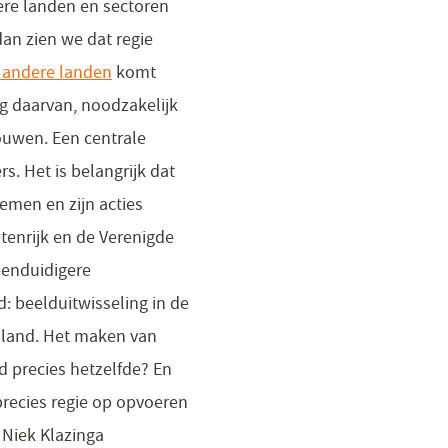
ere landen en sectoren
dan zien we dat regie
 andere landen
komt
ng daarvan, noodzakelijk
rouwen. Een centrale
s. Het is belangrijk dat
emen en zijn acties
tenrijk en de Verenigde
eenduidigere
: beelduitwisseling in de
tsland. Het maken van
nd precies hetzelfde? En
 precies regie op opvoeren
Niek Klazinga