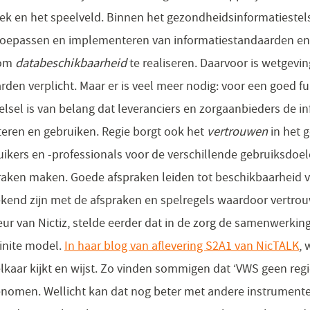
ek en het speelveld. Binnen het gezondheidsinformatiestels
 toepassen en implementeren van informatiestandaarden en 
 om
databeschikbaarheid
te realiseren. Daarvoor is wetgevin
rden verplicht. Maar er is veel meer nodig: voor een goed f
lsel is van belang dat leveranciers en zorgaanbieders de 
eren en gebruiken. Regie borgt ook het
vertrouwen
in het 
uikers en -professionals voor de verschillende gebruiksdoe
ken maken. Goede afspraken leiden tot beschikbaarheid va
ekend zijn met de afspraken en spelregels waardoor vertrou
teur van Nictiz, stelde eerder dat in de zorg de samenwerk
inite model.
In haar blog van aflevering S2A1 van NicTALK
, 
lkaar kijkt en wijst. Zo vinden sommigen dat ‘VWS geen regi
enomen. Wellicht kan dat nog beter met andere instrumente