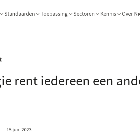
Menu openen
Menu openen
Menu openen
Menu openen
Men
Standaarden
Toepassing
Sectoren
Kennis
Over Ni
t
ie rent iedereen een and
15 juni 2023