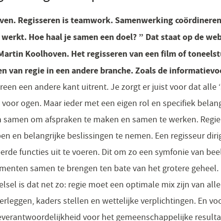
even. Regisseren is teamwork. Samenwerking coördineren 
werkt. Hoe haal je samen een doel? ” Dat staat op de we
artin Koolhoven. Het regisseren van een film of toneelst
en van regie in een andere branche. Zoals de informatievo
een een andere kant uitrent. Je zorgt er juist voor dat alle 
 voor ogen. Maar ieder met een eigen rol en specifiek bela
en samen om afspraken te maken en samen te werken. Regie
ben en belangrijke beslissingen te nemen. Een regisseur diri
erde functies uit te voeren. Dit om zo een symfonie van beel
umenten samen te brengen ten bate van het grotere geheel.
sel is dat net zo: regie moet een optimale mix zijn van all
verleggen, kaders stellen en wettelijke verplichtingen. En vo
erantwoordelijkheid voor het gemeenschappelijke resultaa