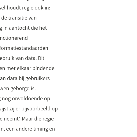
el houdt regie ook in:
de transitie van
g in aantocht die het
unctionerend
informatiestandaarden
gebruik van data. Dit
len met elkaar bindende
n data bij gebruikers
wen geborgd is.
ing nog onvoldoende op
wijst zij er bijvoorbeeld op
e neemt’. Maar die regie
n, een andere timing en