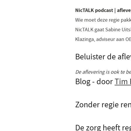
NicTALK podcast | aflev
Wie moet deze regie pak
NicTALK gaat Sabine Uits
Klazinga, adviseur aan O
Beluister de afl
De aflevering is ook te b
Blog - door
Tim 
Zonder regie re
De zorg heeft r