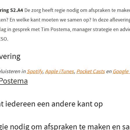
ering S2.A4
De zorg heeft regie nodig om afspraken te make
ken? En welke kant moeten we samen op? In deze afleverin
lag in gesprek met Tim Postema, manager strategie en advies
ESO.
evering
eluisteren in
Spotify
(opent
,
Apple iTunes
(opent
,
Pocket Casts
(opent
en
Google 
Postema
in
in
in
een
een
een
nieuw
nieuw
nieuw
nt iedereen een andere kant op
venster)
venster)
venster)
egie nodig om afspraken te maken en s