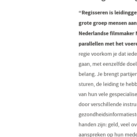
“Regisseren is leidingg
grote groep mensen aan 
Nederlandse filmmaker M
parallellen met het voer
regie voorkom je dat ieder
gaan, met eenzelfde doel
belang. Je brengt partij
sturen, de leiding te heb
van hun vele gespecialise
door verschillende instr
gezondheidsinformatiestel
handen zijn: geld, veel o
aanspreken op hun medev