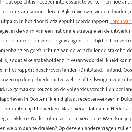
n dat opzicht is het zeer interessant te verkennen hoe and
n de zorg van kunnen leren. Kijken we naar andere landen, 
uitpakt. In het door Nictiz gepubliceerde rapport
Leren van
regie, in de vorm van een nationale strategie en de uitwerki
ip op de horizon en voor de gevraagde duidelijkheid en vert
samenhang en geeft richting aan de verschillende stakeholder
l is, zodat elke stakeholder zijn verantwoordelijkheid kan n
 in het rapport beschreven landen (Duitsland, Finland, Oos
kozen op deelgebieden uitwisseling af te dwingen wat tot 
id. De gemaakte keuzes en de volgordes verschillen per land
lagbrieven in Oostenrijk en digitaal receptenverkeer in Dui
 prioriteiten lijkt te werken. Maar werkt dat dan in Nederla
 regie pakken? Welke rollen zijn er te verdelen? Waar kun je
en we om aan te draaien? Op deze en andere vragen zullen 