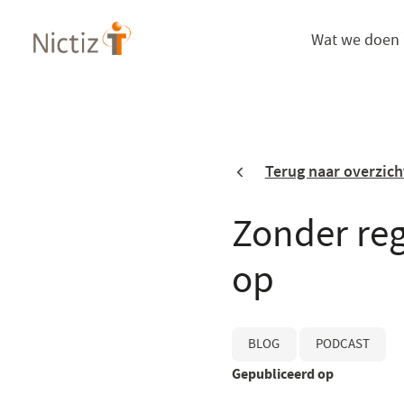
Overslaan
Wat we doen
en
naar
de
inhoud
gaan
Terug naar overzich
Zonder reg
op
BLOG
PODCAST
Gepubliceerd op