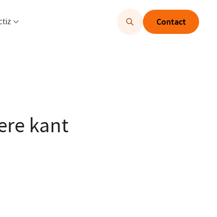
u openen
Menu openen
ctiz
Contact
ere kant