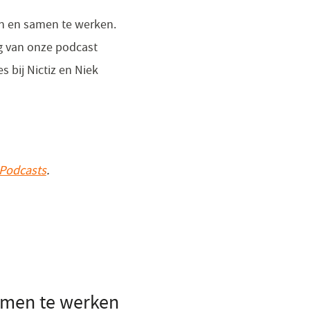
n en samen te werken.
g van onze podcast
 bij Nictiz en Niek
Podcasts
(opent
.
in
een
nieuw
venster)
amen te werken