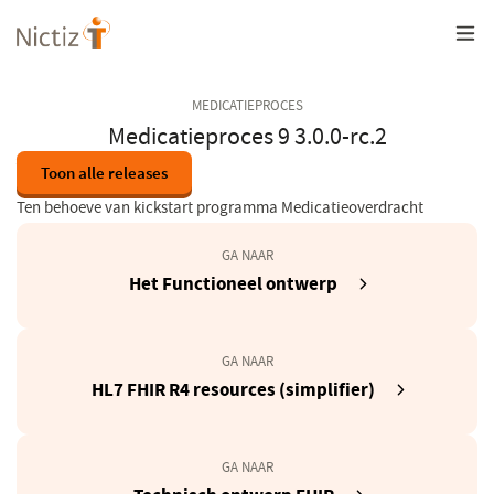
Overslaan
en
naar
de
inhoud
MEDICATIEPROCES
gaan
Medicatieproces 9 3.0.0-rc.2
Toon alle releases
Ten behoeve van kickstart programma Medicatieoverdracht
GA NAAR
(opent
Het Functioneel ontwerp
in
een
nieuw
GA NAAR
venster)
(opent
HL7 FHIR R4 resources (simplifier)
in
een
nieuw
GA NAAR
venster)
(opent