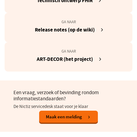
Technisch ontwerp FHIR
in
een
nieuw
GA NAAR
venster)
(opent
Release notes (op de wiki)
in
een
nieuw
GA NAAR
venster)
(opent
ART-DECOR (het project)
in
een
nieuw
venster)
Een vraag, verzoek of bevinding rondom
informatiestandaarden?
De Nictiz servicedesk staat voor je klaar
(opent
Maak een melding
in
een
nieuw