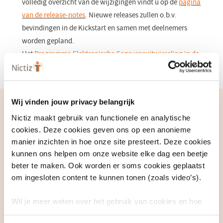
volledig overzicht van de wijzigingen vindt u op de
pagina
van de release-notes
(opent
. Nieuwe releases zullen o.b.v.
bevindingen in de Kickstart en samen met deelnemers
in
worden gepland.
een
Het
Programma Elektronische Gegevensuitwisseling in de
nieuw
Zorg
(opent
hanteert deze versie als basis.
venster)
in
een
Wij vinden jouw privacy belangrijk
nieuw
Medicatieproces
Nictiz maakt gebruik van functionele en analytische
venster)
cookies. Deze cookies geven ons op een anonieme
Implementatie van deze release
manier inzichten in hoe onze site presteert. Deze cookies
Wil je aan de slag met de informatiestandaard Medicatieproces?
kunnen ons helpen om onze website elke dag een beetje
Meld je dan aan bij het Validatieloket voor ondersteuning tijdens
beter te maken. Ook worden er soms cookies geplaatst
om ingesloten content te kunnen tonen (zoals video’s).
het bouw- en ontwikkeltraject. Op
Samenvoormedicatieoverdracht.nl
(opent
staat hoe je in 6 processtappen
Wil je meer weten over het gebruik van cookies en hoe
met minimale inspanning en maximaal resultaat aantoont dat de
in
wij hier mee omgaan. Lees dan ons
privacy statement
of
informatiestandaard Medicatieproces goed is ingebouwd en
een