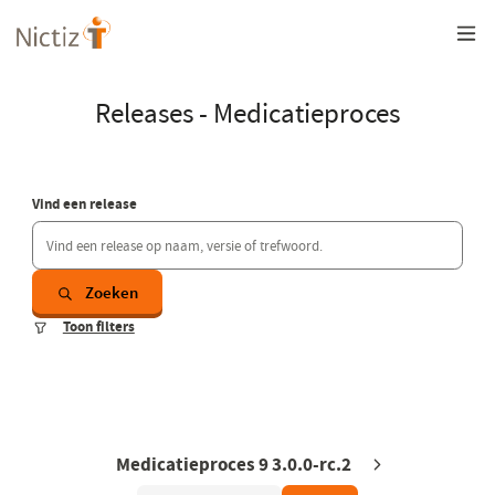
Overslaan
en
naar
de
inhoud
Releases - Medicatieproces
gaan
Vind een release
Zoeken
Toon filters
Medicatieproces 9 3.0.0-rc.2