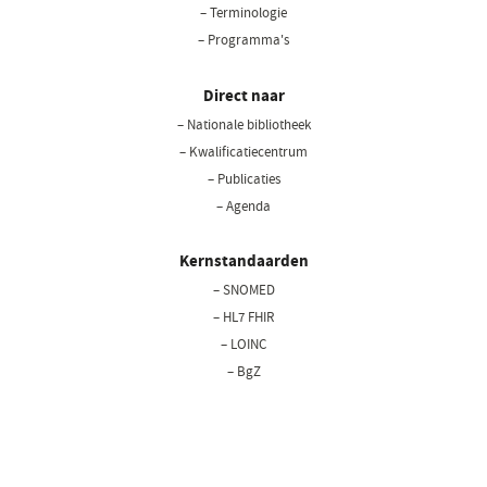
– Terminologie
– Programma's
Direct naar
– Nationale bibliotheek
– Kwalificatiecentrum
– Publicaties
– Agenda
Kernstandaarden
– SNOMED
– HL7 FHIR
– LOINC
– BgZ