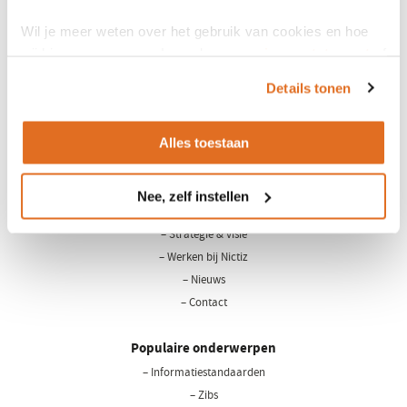
Wil je meer weten over het gebruik van cookies en hoe
wij hier mee omgaan. Lees dan ons
privacy statement
of
het
cookiebeleid
.
Details tonen
Alles toestaan
LinkedIn
Youtube
Nee, zelf instellen
Over Nictiz
– Strategie & visie
– Werken bij Nictiz
– Nieuws
– Contact
Populaire onderwerpen
– Informatiestandaarden
– Zibs