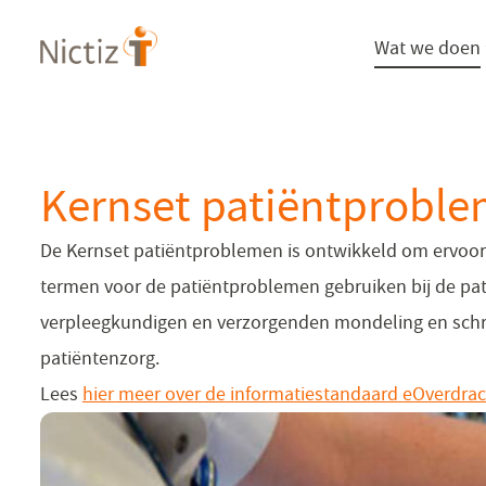
Overslaan
Wat we doen
en
naar
de
inhoud
gaan
Kernset patiëntprobl
De Kernset patiëntproblemen is ontwikkeld om ervoor
termen voor de patiëntproblemen gebruiken bij de pa
verpleegkundigen en verzorgenden mondeling en schrif
patiëntenzorg.
Lees
hier meer over de informatiestandaard eOverdrac