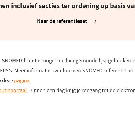
en inclusief secties ter ordening op basis 
venster)
Naar de referentieset
(opent
in
een
nieuw
venster)
een SNOMED-licentie mogen de hier getoonde lijst gebruiken 
 EPS’s. Meer informatie over hoe een SNOMED-referentieset 
p deze
pagina
.
ibutieportaal
(opent
. Binnen een dag krijg je toegang tot de elektro
in
een
nieuw
venster)