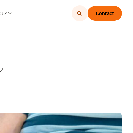
u openen
Menu openen
ctiz
Contact
ge