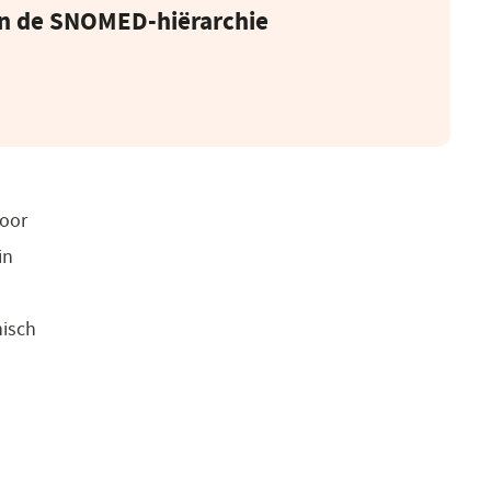
van de SNOMED-hiërarchie
voor
in
nisch