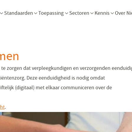
Menu openen
Menu openen
Menu openen
Menu openen
Men
Standaarden
Toepassing
Sectoren
Kennis
Over Ni
emen
 te zorgen dat verpleegkundigen en verzorgenden eenduidi
tiëntenzorg. Deze eenduidigheid is nodig omdat
telijk (digitaal) met elkaar communiceren over de
ht
.