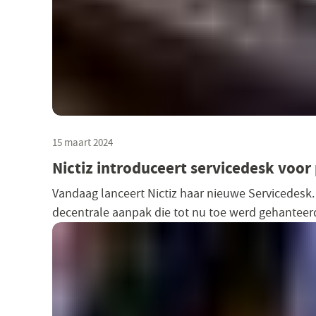
15 maart 2024
Nictiz introduceert servicedesk voor
Vandaag lanceert Nictiz haar nieuwe Servicedesk.
decentrale aanpak die tot nu toe werd gehanteerd