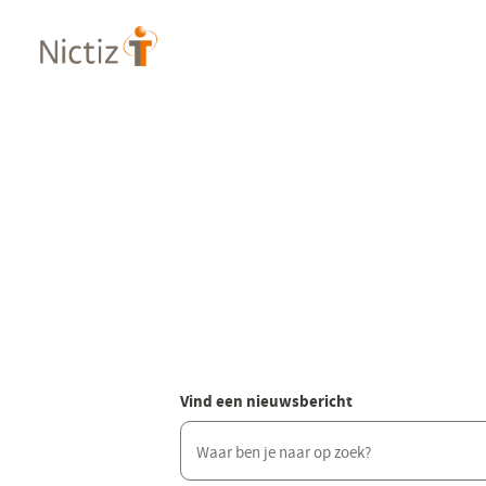
Overslaan
en
naar
de
inhoud
gaan
Vind een nieuwsbericht