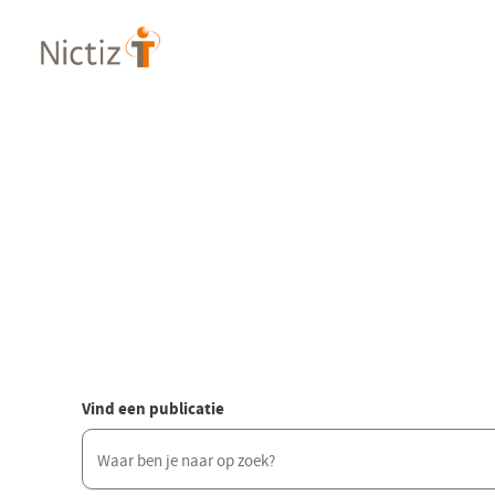
Overslaan
en
naar
de
inhoud
gaan
Vind een publicatie