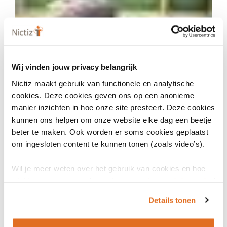
Wij vinden jouw privacy belangrijk
24 augustus 2023
Nictiz maakt gebruik van functionele en analytische
Nieuwe Nictiz-leergang Medisch terminoloog
cookies. Deze cookies geven ons op een anonieme
manier inzichten in hoe onze site presteert. Deze cookies
ARTIKEL
kunnen ons helpen om onze website elke dag een beetje
beter te maken. Ook worden er soms cookies geplaatst
om ingesloten content te kunnen tonen (zoals video’s).
Wil je meer weten over het gebruik van cookies en hoe
wij hier mee omgaan. Lees dan ons
privacy statement
of
het
cookiebeleid
.
Details tonen