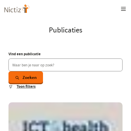
Overslaan
en
naar
de
inhoud
Publicaties
gaan
Vind een publicatie
Zoeken
Toon filters