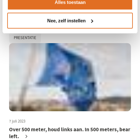
Alles toestaan
12 juli 2023
Eindrapportage pilot Living Lab: whole system in
Nee, zelf instellen
the room
PRESENTATIE
7 juli 2023
Over 500 meter, houd links aan. In 500 meters, bear
left.