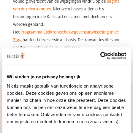
volledig overzicht van de wijzigingen vindt u op de
pagina
van de release-notes
(opent
. Nieuwe releases zullen o.b.v.
bevindingen in de Kickstart en samen met deelnemers
in
worden gepland.
een
Het
Programma Elektronische Gegevensuitwisseling in de
nieuw
Zorg
(opent
hanteert deze versie als basis. De transacties die voor
venster)
de Wegiz van belang zijn, vindt u op:
in
een
Relatie met NEN 7503
(opent
nieuw
Functioneel ontwerp MP 3.0.0-rc.1
in
(opent
venster)
een
in
Wij vinden jouw privacy belangrijk
nieuw
een
Nictiz maakt gebruik van functionele en analytische
venster)
nieuw
cookies. Deze cookies geven ons op een anonieme
Medicatieproces
venster)
manier inzichten in hoe onze site presteert. Deze cookies
kunnen ons helpen om onze website elke dag een beetje
Implementatie van deze release
beter te maken. Ook worden er soms cookies geplaatst
om ingesloten content te kunnen tonen (zoals video’s).
Wil je aan de slag met de informatiestandaard Medicatieproces?
Meld je dan aan bij het Validatieloket voor ondersteuning tijdens