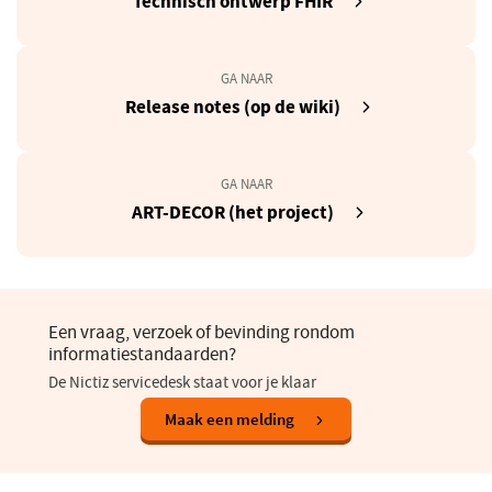
Technisch ontwerp FHIR
in
een
nieuw
GA NAAR
venster)
(opent
Release notes (op de wiki)
in
een
nieuw
GA NAAR
venster)
(opent
ART-DECOR (het project)
in
een
nieuw
venster)
Een vraag, verzoek of bevinding rondom
informatiestandaarden?
De Nictiz servicedesk staat voor je klaar
(opent
Maak een melding
in
een
nieuw