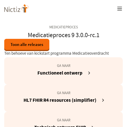
Overslaan
en
naar
de
inhoud
MEDICATIEPROCES
gaan
Medicatieproces 9 3.0.0-rc.1
Toon alle releases
Ten behoeve van kickstart programma Medicatieoverdracht
GA NAAR
(opent
Functioneel ontwerp
in
een
nieuw
GA NAAR
venster)
(opent
HL7 FHIR R4 resources (simplifier)
in
een
nieuw
GA NAAR
venster)
(opent