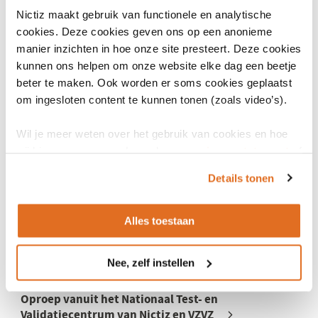
Nictiz maakt gebruik van functionele en analytische
29 augustus 2024
cookies. Deze cookies geven ons op een anonieme
De eerste API’s zijn gepubliceerd op
manier inzichten in hoe onze site presteert. Deze cookies
www.zorgapis.nl
kunnen ons helpen om onze website elke dag een beetje
beter te maken. Ook worden er soms cookies geplaatst
De eerste API’s zijn gepubliceerd op zorgapis.nl: ontdek de
om ingesloten content te kunnen tonen (zoals video’s).
nieuwe mogelijkheden voor zorgdata-uitwisseling.
Wil je meer weten over het gebruik van cookies en hoe
wij hier mee omgaan. Lees dan ons
privacy statement
of
het
cookiebeleid
.
Details tonen
Alles toestaan
Nee, zelf instellen
27 augustus 2024
Oproep vanuit het Nationaal Test- en
Validatiecentrum van Nictiz en VZVZ