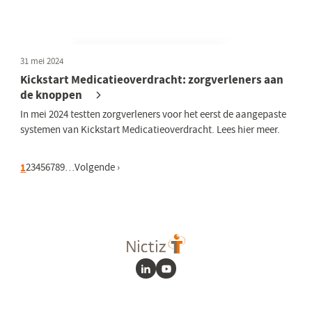
31 mei 2024
Kickstart Medicatieoverdracht: zorgverleners aan
de knoppen
In mei 2024 testten zorgverleners voor het eerst de aangepaste
systemen van Kickstart Medicatieoverdracht. Lees hier meer.
Huidige pagina
1
Pagina
2
Pagina
3
Pagina
4
Pagina
5
Pagina
6
Pagina
7
Pagina
8
Pagina
9
…
Volgende pagina
Volgende ›
LinkedIn
Youtube