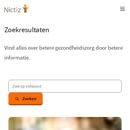
Overslaan
en
naar
de
inhoud
Zoekresultaten
gaan
Vind alles over betere gezondheidszorg door betere
informatie.
Vind een pagina
Zoeken