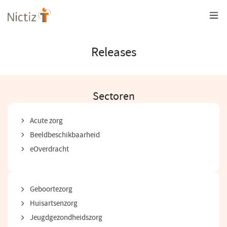
Overslaan
en
naar
de
inhoud
Releases
gaan
Sectoren
Acute zorg
Beeldbeschikbaarheid
eOverdracht
Geboortezorg
Huisartsenzorg
Jeugdgezondheidszorg