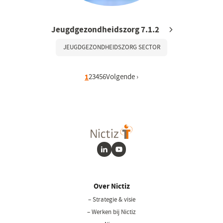
Jeugdgezondheidszorg 7.1.2
JEUGDGEZONDHEIDSZORG SECTOR
Huidige pagina
1
Pagina
2
Pagina
3
Pagina
4
Pagina
5
Pagina
6
Volgende pagina
Volgende ›
LinkedIn
Youtube
Over Nictiz
– Strategie & visie
– Werken bij Nictiz