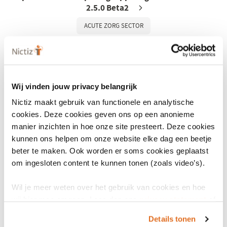
2.5.0 Beta2
ACUTE ZORG SECTOR
Wij vinden jouw privacy belangrijk
Nictiz maakt gebruik van functionele en analytische
cookies. Deze cookies geven ons op een anonieme
manier inzichten in hoe onze site presteert. Deze cookies
kunnen ons helpen om onze website elke dag een beetje
beter te maken. Ook worden er soms cookies geplaatst
om ingesloten content te kunnen tonen (zoals video’s).
Wil je meer weten over het gebruik van cookies en hoe
wij hier mee omgaan. Lees dan ons
privacy statement
of
Waarneemsamenvatting met Behandelaanwijzing
het
cookiebeleid
.
V3.0.0 Alpha.3
Details tonen