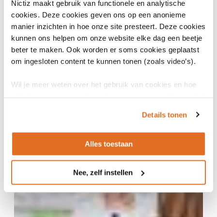
Nictiz maakt gebruik van functionele en analytische
cookies. Deze cookies geven ons op een anonieme
manier inzichten in hoe onze site presteert. Deze cookies
kunnen ons helpen om onze website elke dag een beetje
beter te maken. Ook worden er soms cookies geplaatst
om ingesloten content te kunnen tonen (zoals video’s).
Wil je meer weten over het gebruik van cookies en hoe
wij hier mee omgaan. Lees dan ons
privacy statement
of
17 juni 2025
het
cookiebeleid
.
Digitale toegang zorg verbeteren met DigiSleutel
Details tonen
van Nictiz
PROGRAMMA DIGITALE TOEGANG
ARTIKEL
Alles toestaan
Nee, zelf instellen