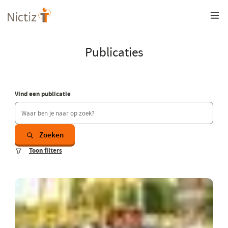
Overslaan
en
naar
de
inhoud
Publicaties
gaan
Vind een publicatie
Zoeken
Toon filters