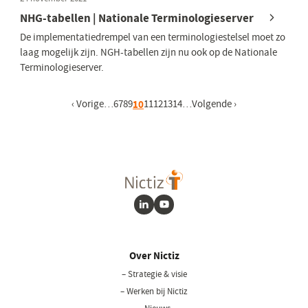
NHG-tabellen | Nationale Terminologieserver
De implementatiedrempel van een terminologiestelsel moet zo
laag mogelijk zijn. NGH-tabellen zijn nu ook op de Nationale
Terminologieserver.
Vorige pagina
‹ Vorige
…
Pagina
6
Pagina
7
Pagina
8
Pagina
9
Huidige pagina
10
Pagina
11
Pagina
12
Pagina
13
Pagina
14
…
Volgende pagina
Volgende ›
LinkedIn
Youtube
Over Nictiz
– Strategie & visie
– Werken bij Nictiz