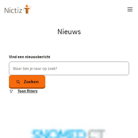
Overslaan
en
naar
de
inhoud
Nieuws
gaan
Vind een nieuwsbericht
Zoeken
Toon filters