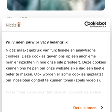
26 januari 2022
Informatiestandaard BgZ-uitwisseling
Basisgegevensset Zorg (BgZ) speelt een belangrijke rol in de
continuïteit van zorg. Lees hier de samenvatting.
Wij vinden jouw privacy belangrijk
Nictiz maakt gebruik van functionele en analytische
cookies. Deze cookies geven ons op een anonieme
manier inzichten in hoe onze site presteert. Deze cookies
kunnen ons helpen om onze website elke dag een beetje
beter te maken. Ook worden er soms cookies geplaatst
om ingesloten content te kunnen tonen (zoals video’s).
Wil je meer weten over het gebruik van cookies en hoe
wij hier mee omgaan. Lees dan ons
privacy statement
of
25 januari 2022
het
cookiebeleid
.
Details tonen
Feedbackbericht van SEH naar Ambulance